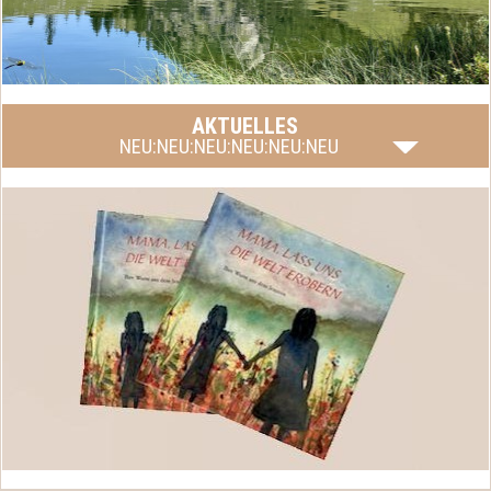
AKTUELLES
NEU:NEU:NEU:NEU:NEU:NEU
Mama, lass uns die Welt erobern, das Buch von Silvia
mehr lesen
Fink-Eisinger ist endlich fertig.