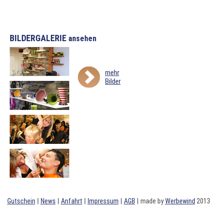
BILDERGALERIE
ansehen
mehr
Bilder
Gutschein
|
News
|
Anfahrt
|
Impressum
|
AGB
|
made by
Werbewind
2013