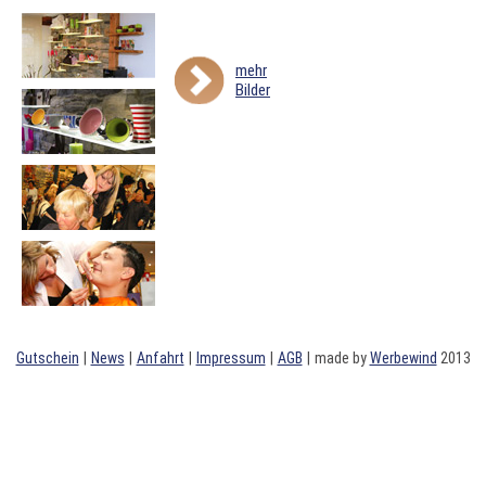
mehr
Bilder
Gutschein
|
News
|
Anfahrt
|
Impressum
|
AGB
|
made by
Werbewind
2013