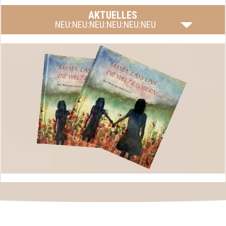
AKTUELLES
NEU:NEU:NEU:NEU:NEU:NEU
Mama, lass uns die Welt erobern, das Buch von Silvia
mehr lesen
Fink-Eisinger ist endlich fertig.