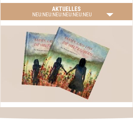
AKTUELLES
NEU:NEU:NEU:NEU:NEU:NEU
Mama, lass uns die Welt erobern, das Buch von Silvia
mehr lesen
Fink-Eisinger ist endlich fertig.