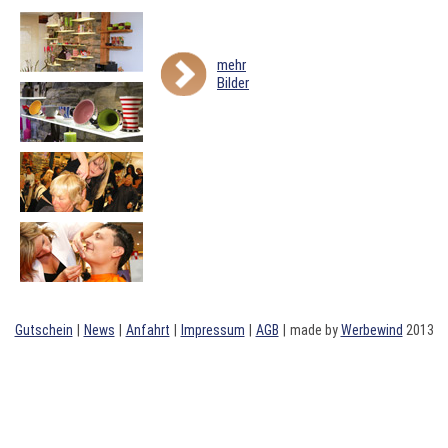
mehr
Bilder
Gutschein
|
News
|
Anfahrt
|
Impressum
|
AGB
|
made by
Werbewind
2013